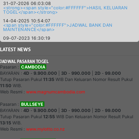
31-07-2026 06:03:08
<strong><span style="color:#FFFFFF">HASIL KELUARAN
TOGEL</span></strong>
14-04-2025 10:54:07
<span style="color:#FFFFFF">JADWAL BANK DAN
MAINTENANCE</span>
09-07-2023 16:30:19
LATEST
NEWS
JADWAL PASARAN TOGEL
Pasaran :
CAMBODIA
BAYARAN :
4D
-
9.900.000
|
3D
-
990.000
|
2D
-
99.000
Tutup Pasaran Pukul
11:35
WIB Dan Keluaran Nomor Result Pukul
11:50
WIB.
Web Resmi :
www.magnumcambodia.com
Pasaran :
BULLSEYE
BAYARAN :
4D
-
9.900.000
|
3D
-
990.000
|
2D
-
99.000
Tutup Pasaran Pukul
12:55
WIB Dan Keluaran Nomor Result Pukul
13:15
WIB.
Web Resmi :
www.mylotto.co.nz